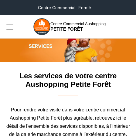
Centre Commercial
Fermé
Accueil
Les services de votre centre Aushopping Petite
Forêt
Centre Commercial Aushopping
PETITE FORÊT
Menu
principal
Rechercher
Lancer
sur
la
le
recher
site
Les services de votre centre
Aushopping Petite Forêt
Pour rendre votre visite dans votre centre commercial
Aushopping Petite Forêt plus agréable, retrouvez ici le
détail de l'ensemble des services disponibles, à l'intérieur
de la galerie marchande comme à l'extérieur du centre.