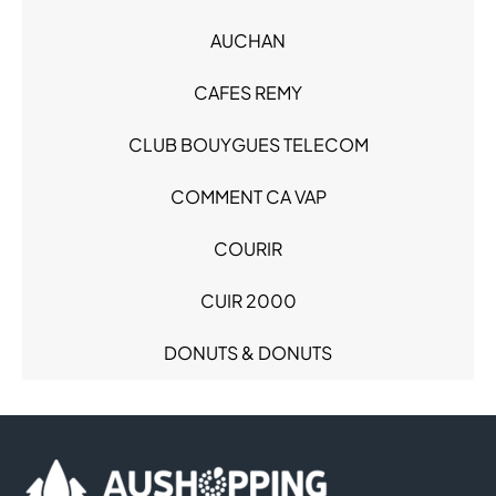
Hypermarché - Drive (1)
Loisirs (1)
AUCHAN
Loisirs - Cadeaux (2)
CAFES REMY
Mode Enfant - Bébé (3)
Mode Femme (4)
CLUB BOUYGUES TELECOM
Mode Homme (3)
Produits alimentaires (3)
COMMENT CA VAP
Restauration (4)
Sacs & Bagages (1)
COURIR
Santé (3)
CUIR 2000
Services (7)
Sous-vêtements (1)
DONUTS & DONUTS
Sport (1)
FLUNCH
FRANCE COQUE