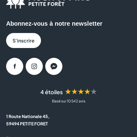
FRANCK PROVOST
FREE
Abonnez-vous à notre newsletter
GENERALE D'OPTIQUE
S'inscrire
GRANDOPTICAL
HISTOIRE D'OR
Facebook
Instagram
Messenger
JD SPORTS
JULES
★★★★★
4 étoiles
Basé sur 10 542 avis
KIKO MILANO
1 Route Nationale 45,
LA BOUTIQUE DU COIFFEUR
59494 PETITE FORET
LEONIDAS