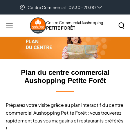
Centre Commercial
09:30 - 20:00
Accueil
Plan du centre commercial Aushopping Petite
Forêt
Centre Commercial Aushopping
PETITE FORÊT
Menu
principal
Rechercher
Lancer
sur
la
le
recher
site
Plan du centre commercial
Aushopping Petite Forêt
Préparez votre visite grâce au plan interactif du centre
commercial Aushopping Petite Forêt : vous trouverez
rapidement tous vos magasins et restaurants préférés
!