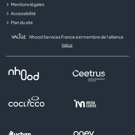
PIZZA PAI
Mentions légales
Accessibilité
RITUALS
Plan du site
ROUGEGORGE LINGERIE
Nhood Services France est membre de l'alliance
SERVICES MINUTE
Valiuz
.
SFR
TAPE À L'OEIL
YVES ROCHER