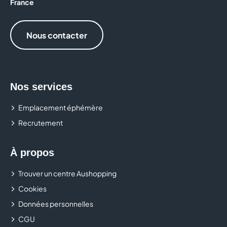
France
MAGIE D'OR
Nous contacter
MANÈGE
MARC ORIAN
Nos services
MICROMANIA
Emplacement éphémère
MS MODE
Recrutement
NOCIBE
À propos
ONLY
Trouver un centre Aushopping
ORANGE
Cookies
Données personnelles
PHOTOMATON
CGU