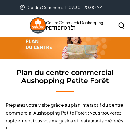
Centre Commercial
09:30 - 20:00
Accueil
Plan du centre commercial Aushopping Petite
Forêt
Centre Commercial Aushopping
PETITE FORÊT
Menu
principal
Rechercher
Lancer
sur
la
le
recher
site
Plan du centre commercial
Aushopping Petite Forêt
Préparez votre visite grâce au plan interactif du centre
commercial Aushopping Petite Forêt : vous trouverez
rapidement tous vos magasins et restaurants préférés
!