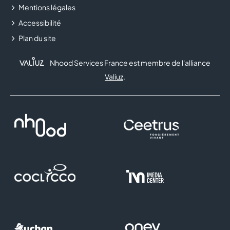
PIZZA PAI
Mentions légales
Accessibilité
RITUALS
Plan du site
ROUGEGORGE LINGERIE
Nhood Services France est membre de l'alliance
SERVICES MINUTE
Valiuz
.
SFR
TAPE À L'OEIL
YVES ROCHER