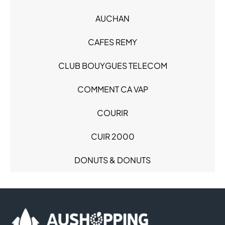
Hypermarché - Drive (1)
Loisirs (1)
AUCHAN
Loisirs - Cadeaux (2)
CAFES REMY
Mode Enfant - Bébé (3)
Mode Femme (4)
CLUB BOUYGUES TELECOM
Mode Homme (3)
Produits alimentaires (3)
COMMENT CA VAP
Restauration (4)
Sacs & Bagages (1)
COURIR
Santé (3)
CUIR 2000
Services (7)
Sous-vêtements (1)
DONUTS & DONUTS
Sport (1)
FLUNCH
FRANCE COQUE