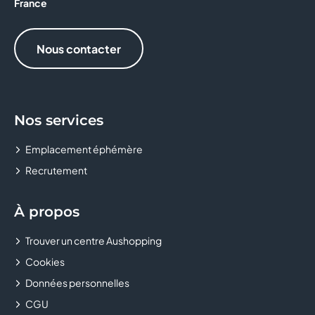
France
MAGIE D'OR
Nous contacter
MANÈGE
MARC ORIAN
Nos services
MICROMANIA
Emplacement éphémère
MS MODE
Recrutement
NOCIBE
À propos
ONLY
Trouver un centre Aushopping
ORANGE
Cookies
Données personnelles
PHOTOMATON
CGU