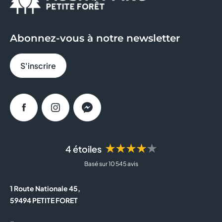
FRANCK PROVOST
FREE
Abonnez-vous à notre newsletter
GENERALE D'OPTIQUE
S'inscrire
GRANDOPTICAL
HISTOIRE D'OR
Facebook
Instagram
Messenger
JD SPORTS
JULES
★★★★★
4 étoiles
Basé sur 10 545 avis
KIKO MILANO
1 Route Nationale 45,
LA BOUTIQUE DU COIFFEUR
59494 PETITE FORET
LEONIDAS